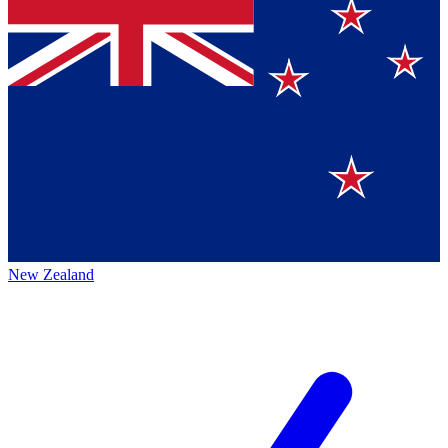
New Zealand