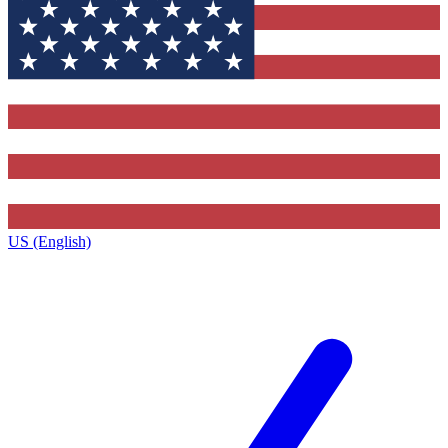
US (English)