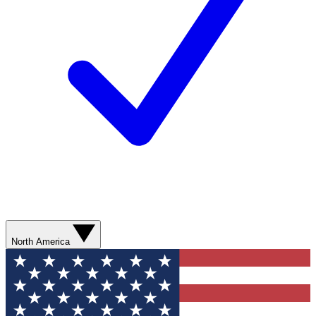
North America