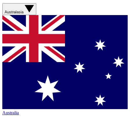
Australasia
Australia