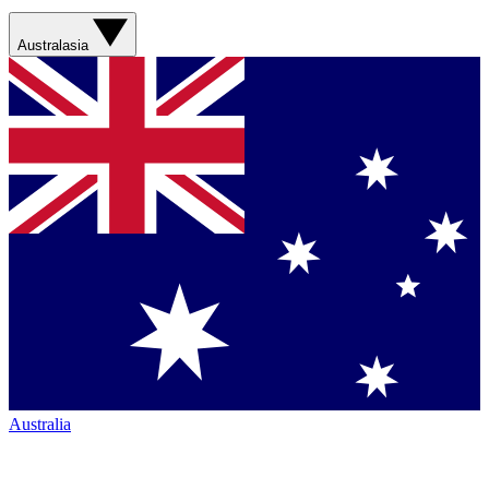
Australasia
Australia