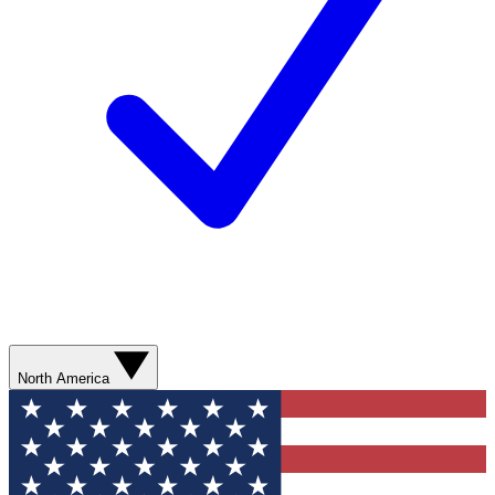
North America