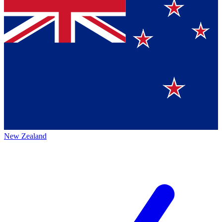
New Zealand