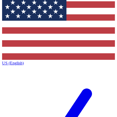
US (English)