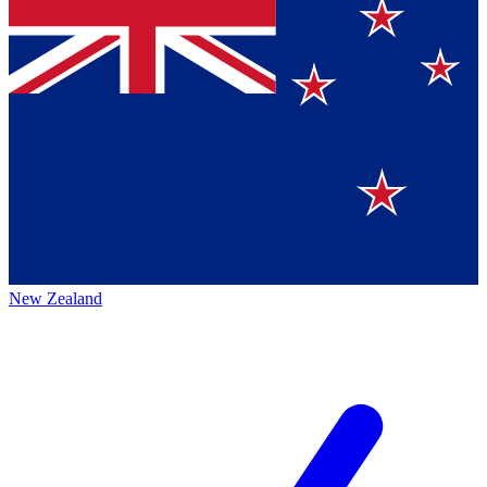
New Zealand