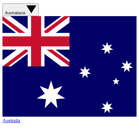
Australasia
Australia