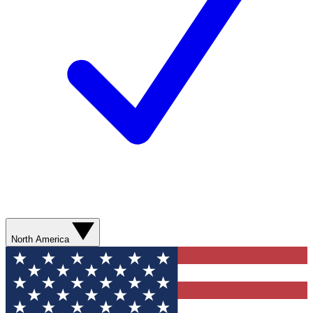
North America