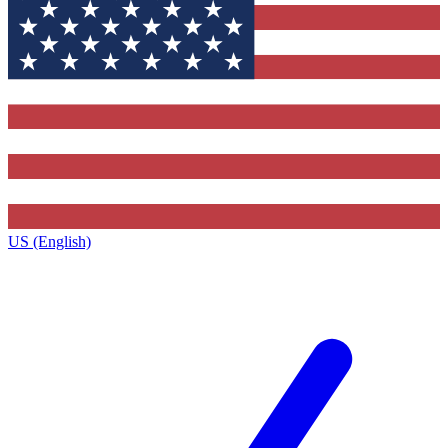
US (English)