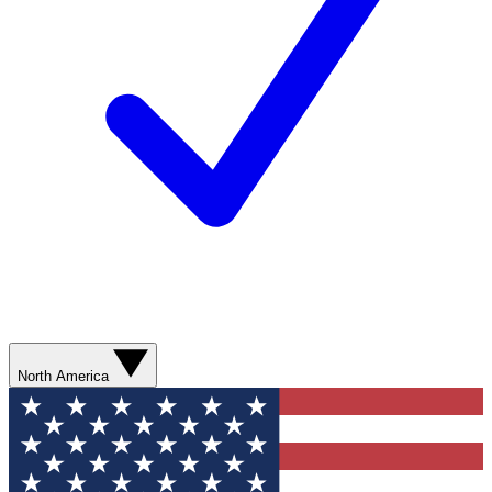
North America