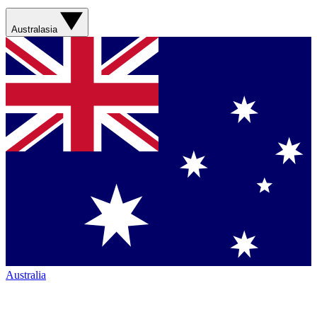
Australasia
Australia