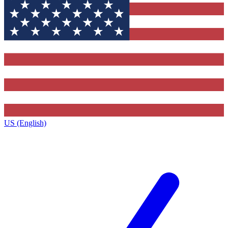
US (English)