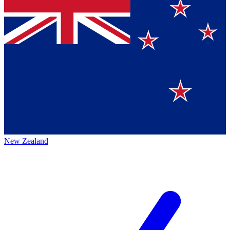
New Zealand