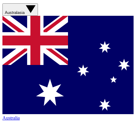
Australasia
Australia