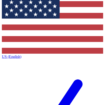
US (English)