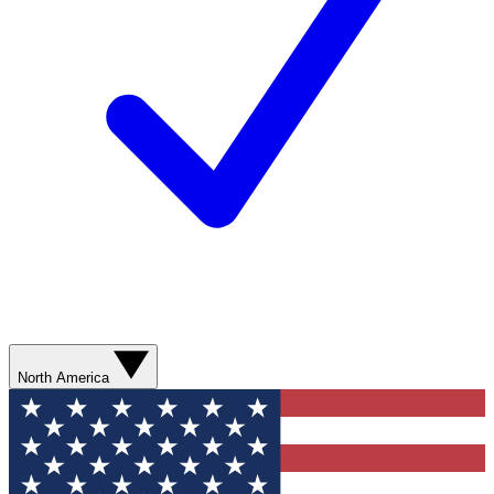
North America