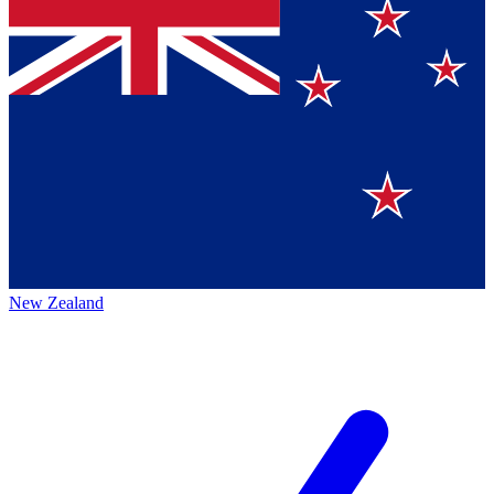
New Zealand