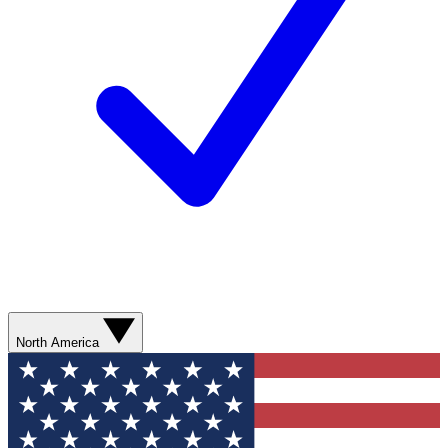
North America