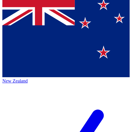
New Zealand