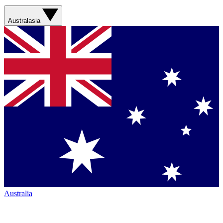
Australasia
Australia