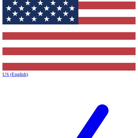
US (English)