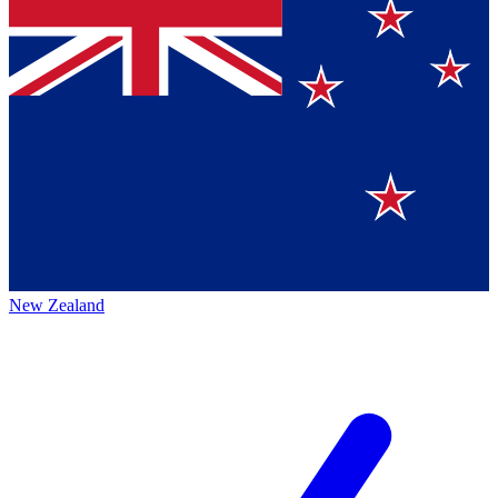
New Zealand