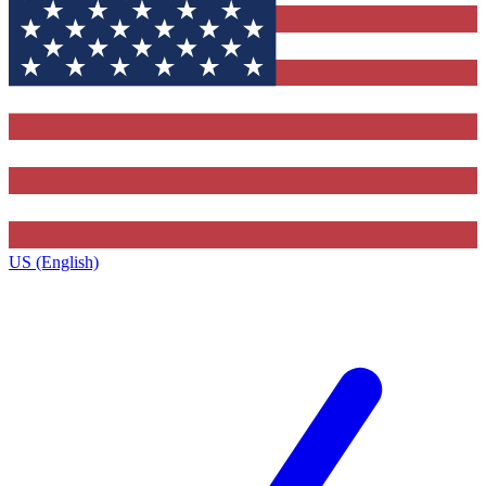
US (English)