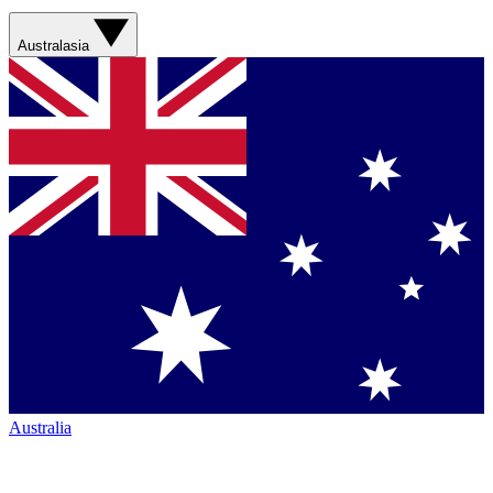
Australasia
Australia