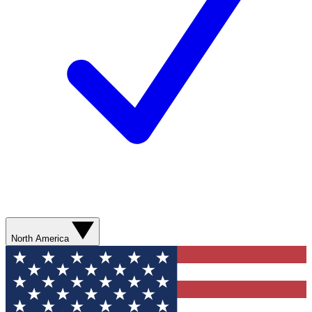
North America