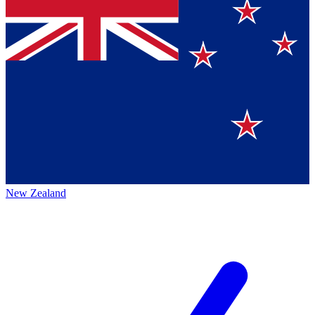
New Zealand