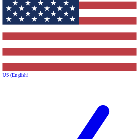
US (English)