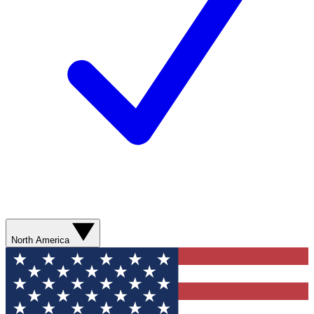
North America