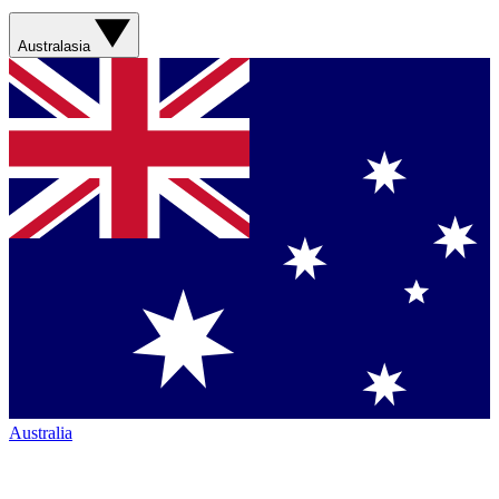
Australasia
Australia