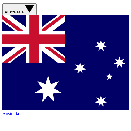
Australasia
Australia