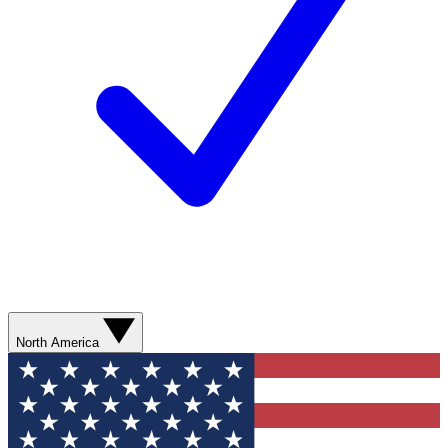
North America