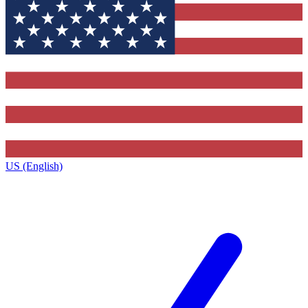
US (English)