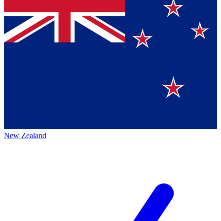
New Zealand