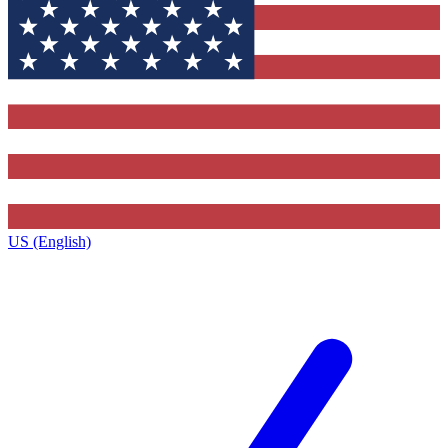
US (English)