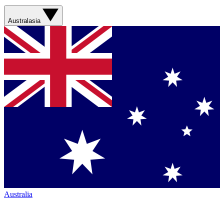
Australasia
Australia