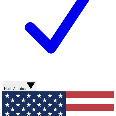
North America