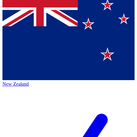
New Zealand