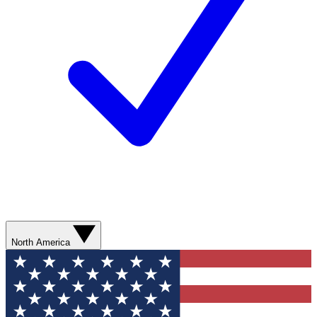
North America