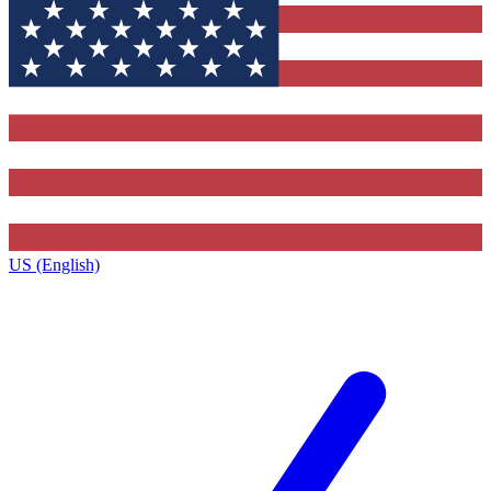
US (English)