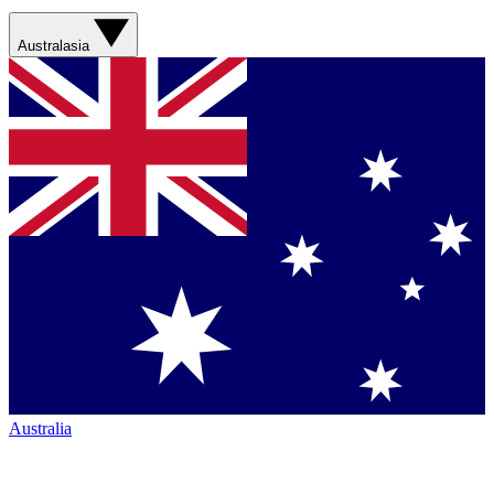
Australasia
Australia