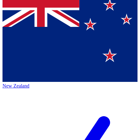
New Zealand