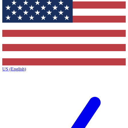
US (English)