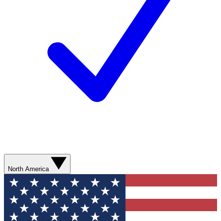
North America