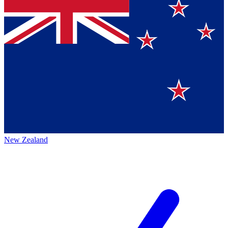
New Zealand