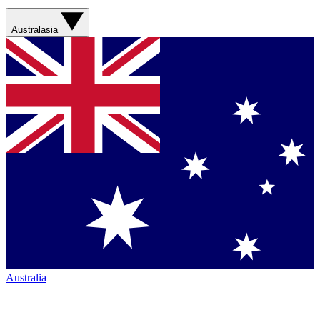
Australasia
Australia