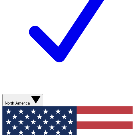
North America