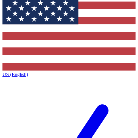
US (English)