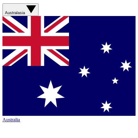
Australasia
Australia