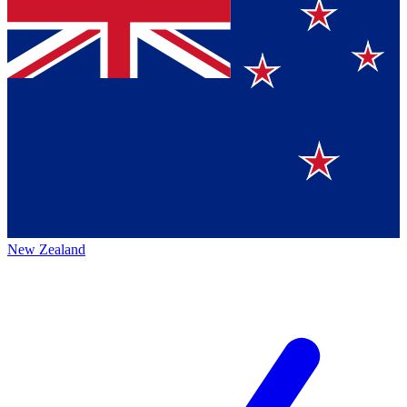
New Zealand