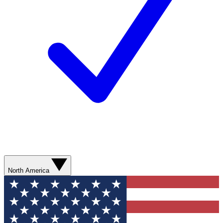
North America