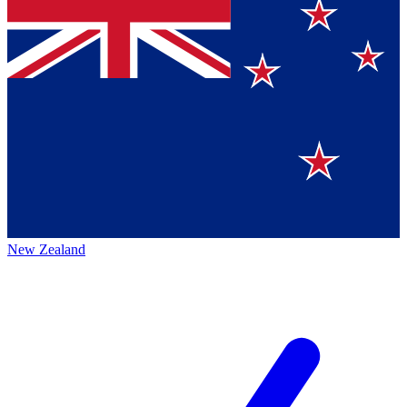
New Zealand