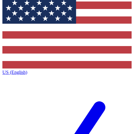
US (English)