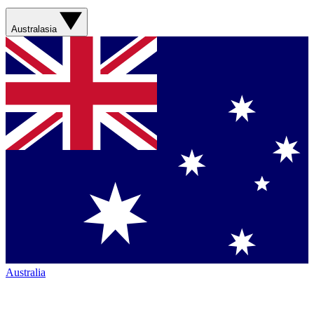
Australasia
Australia