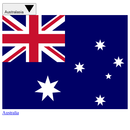
Australasia
Australia