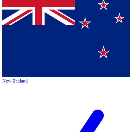
New Zealand