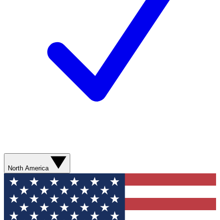
North America