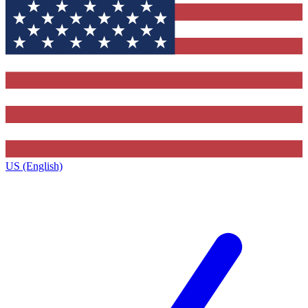
US (English)