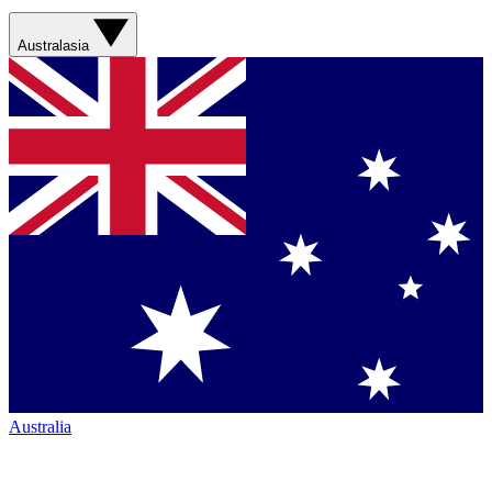
Australasia
Australia