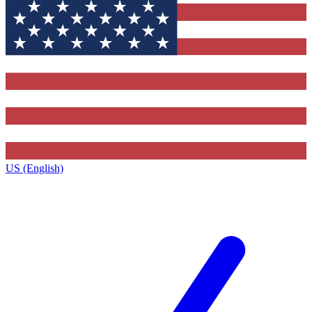
US (English)