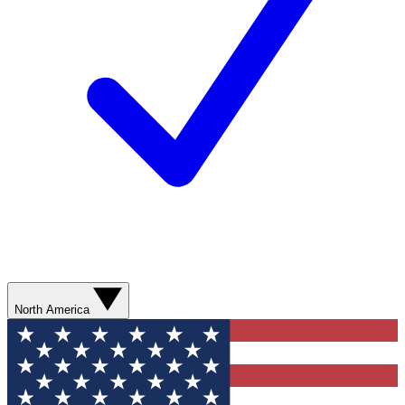
North America