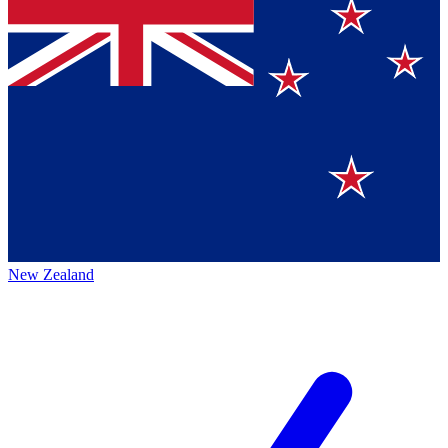
New Zealand