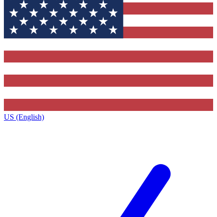
US (English)