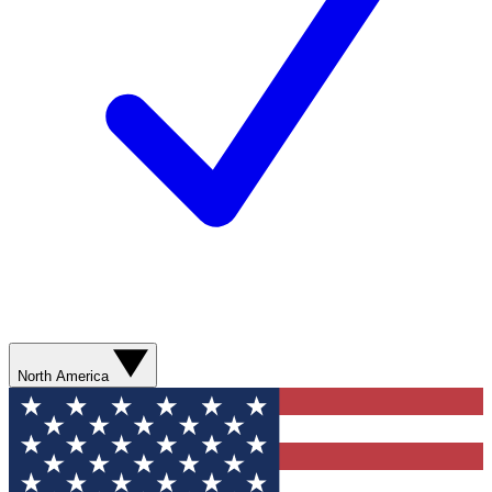
North America