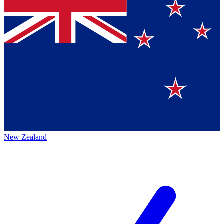
New Zealand