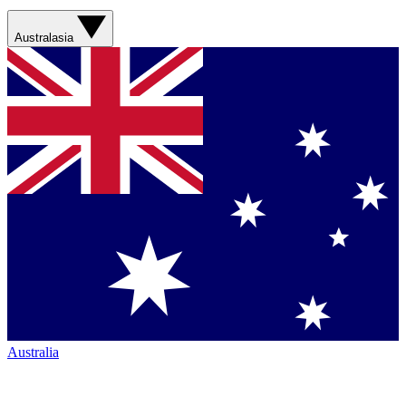
Australasia
Australia