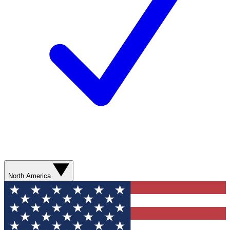
North America