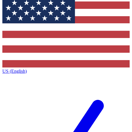
US (English)