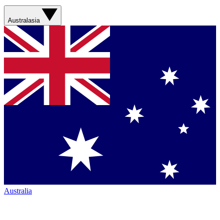
Australasia
Australia