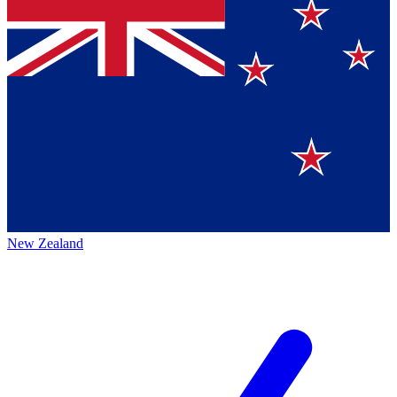
New Zealand