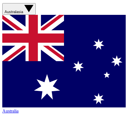
Australasia
Australia