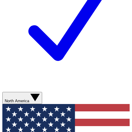
North America