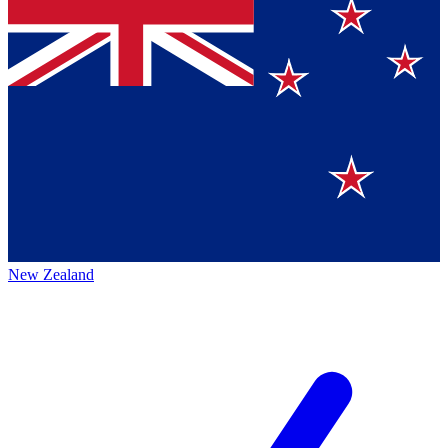
New Zealand