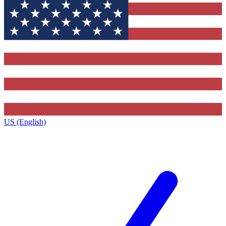
US (English)