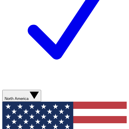
North America