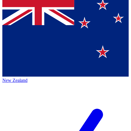
New Zealand