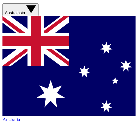
Australasia
Australia