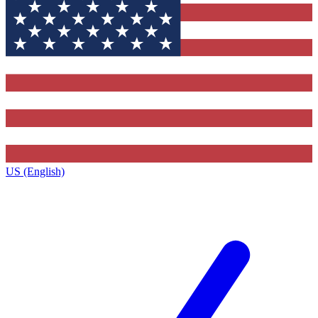
US (English)