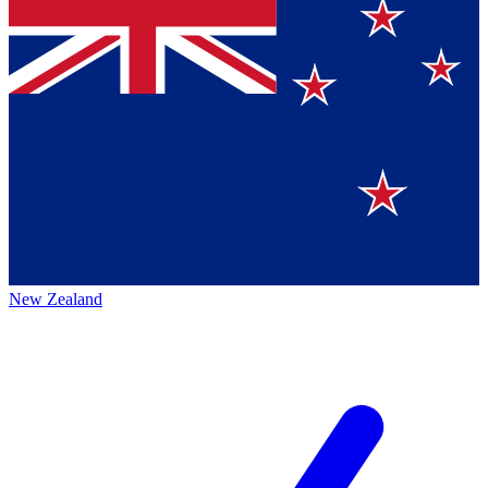
New Zealand