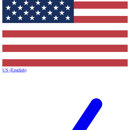
US (English)