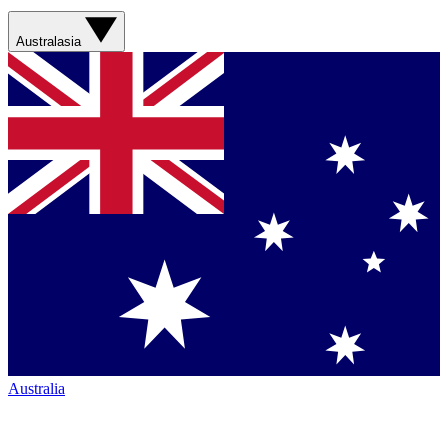
Australasia
Australia