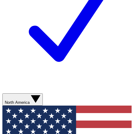
North America