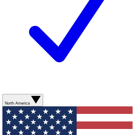
North America