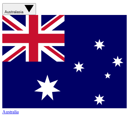
Australasia
Australia