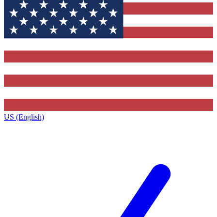
US (English)