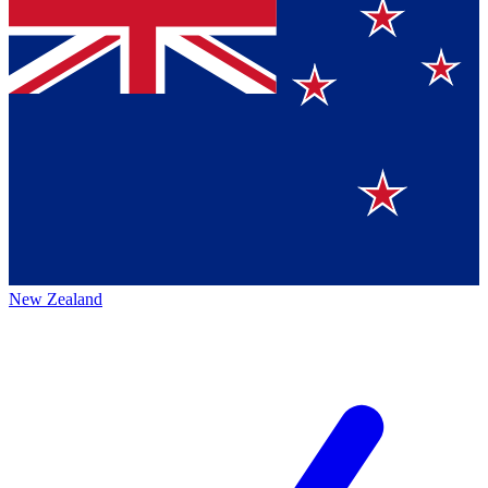
New Zealand