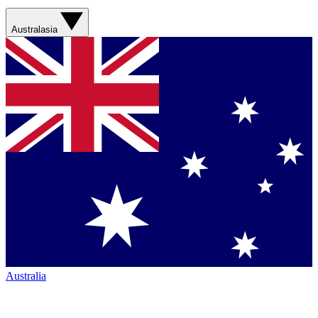
Australasia
Australia