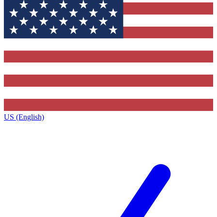
US (English)