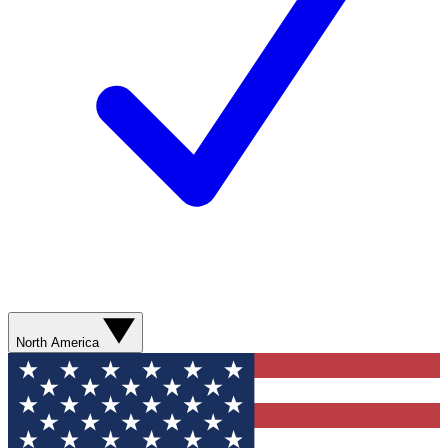
North America