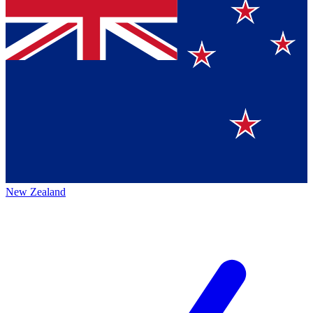
New Zealand