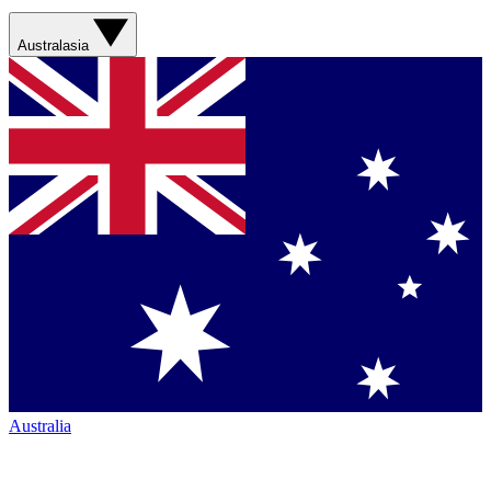
Australasia
Australia