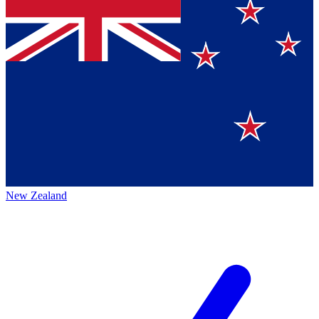
New Zealand