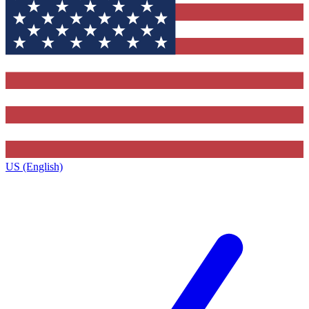
US (English)