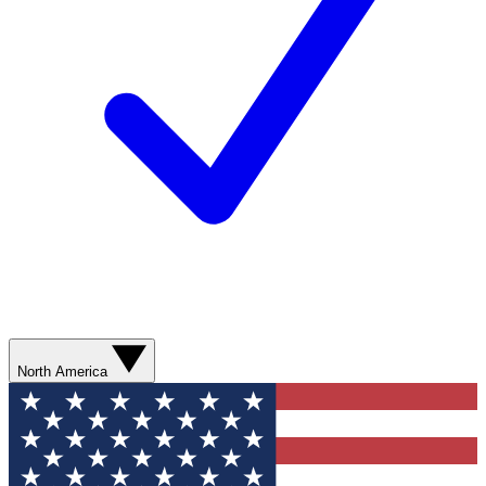
North America