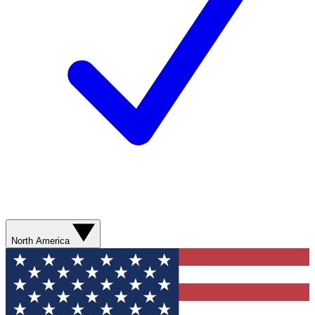
North America