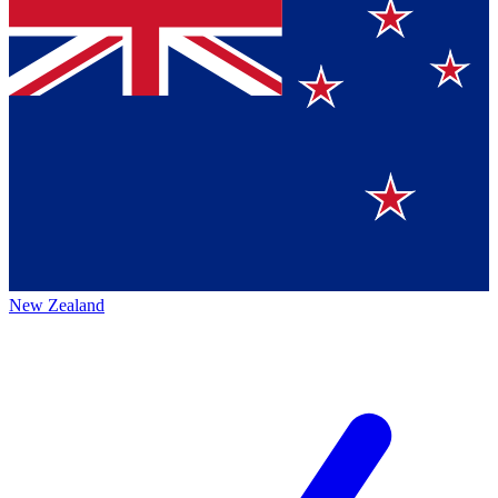
New Zealand