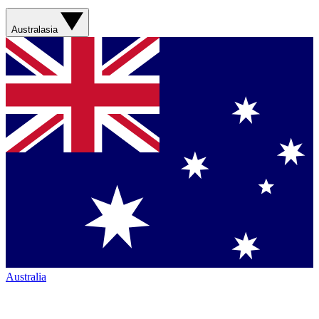
Australasia
Australia