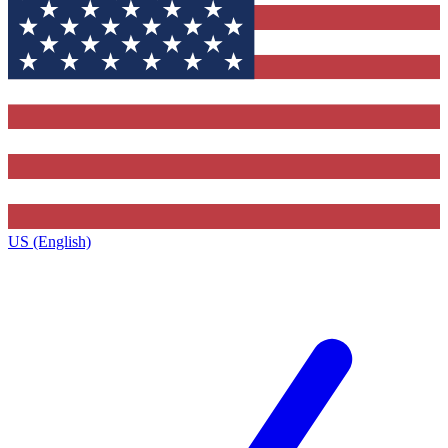
US (English)