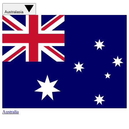
Australasia
Australia