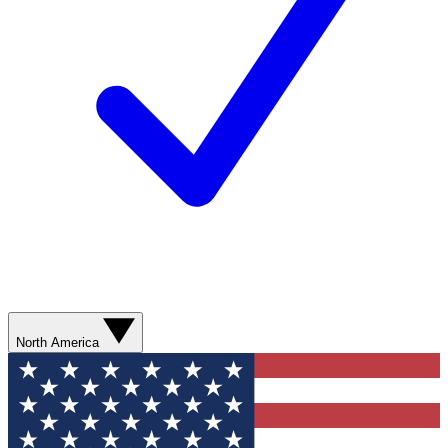
North America