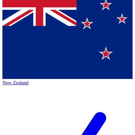
New Zealand