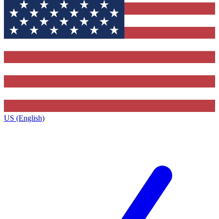
US (English)