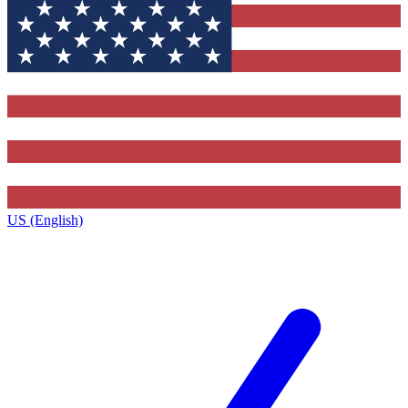
US (English)