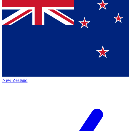
New Zealand