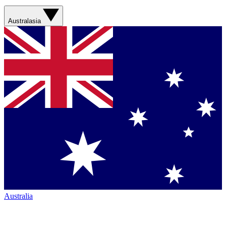
Australasia
Australia