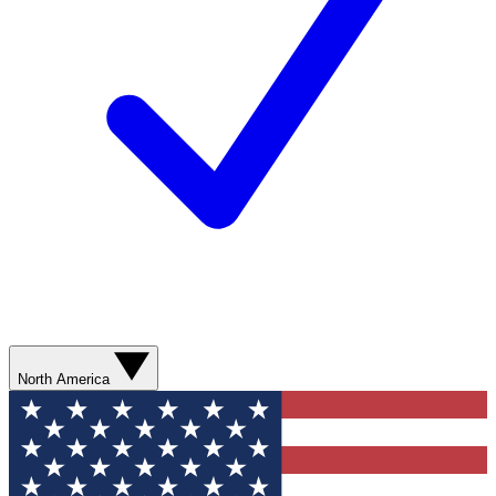
North America