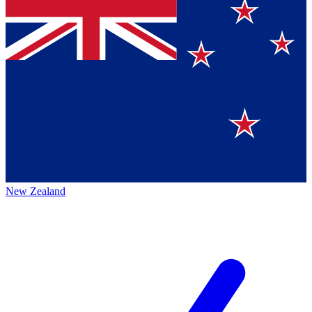
New Zealand