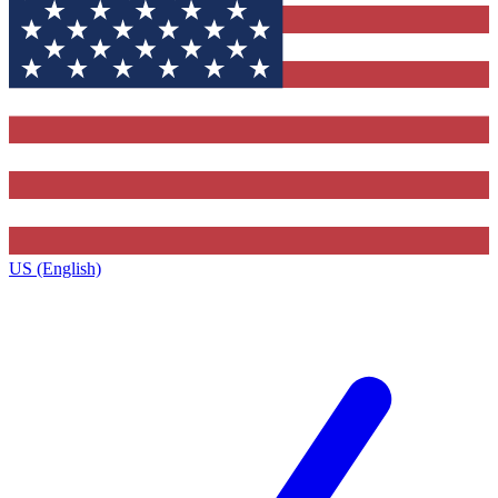
US (English)