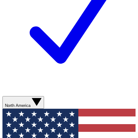
North America