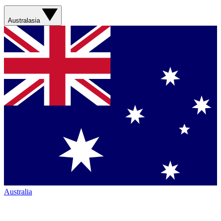
Australasia
Australia