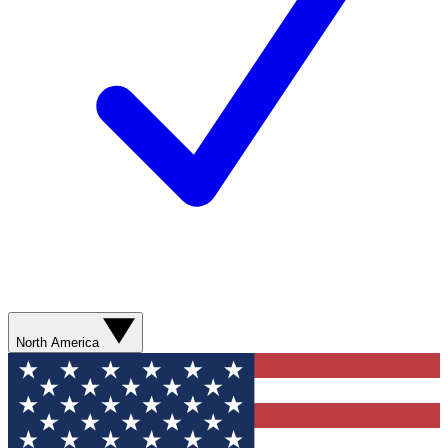
North America