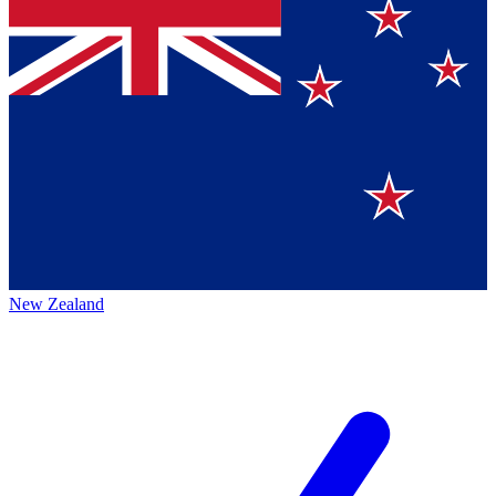
New Zealand