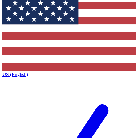
US (English)