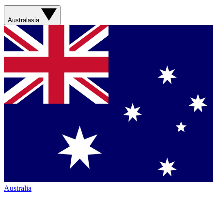
Australasia
Australia