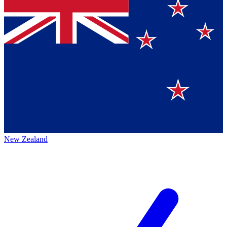
New Zealand