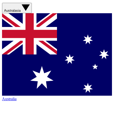
Australasia
Australia