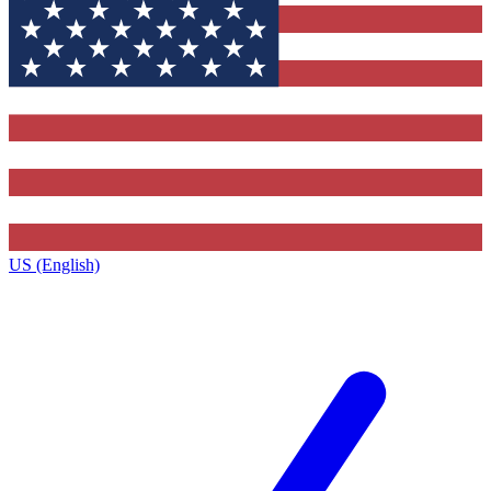
US (English)