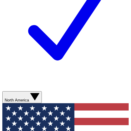
North America