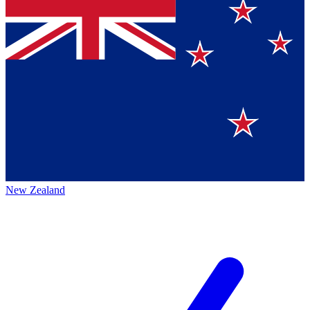
New Zealand