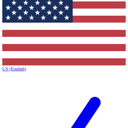
US (English)