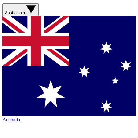
Australasia
Australia