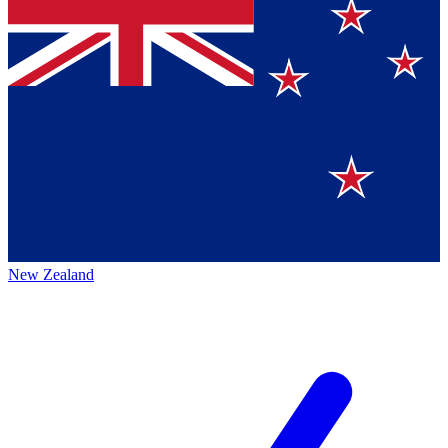
New Zealand