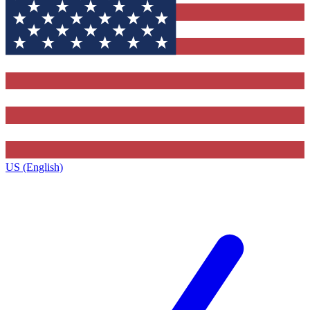
US (English)