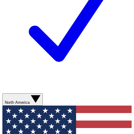
North America