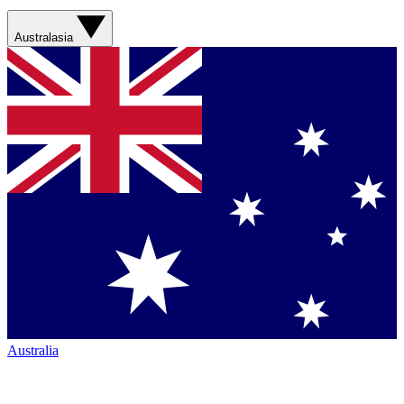
Australasia
Australia