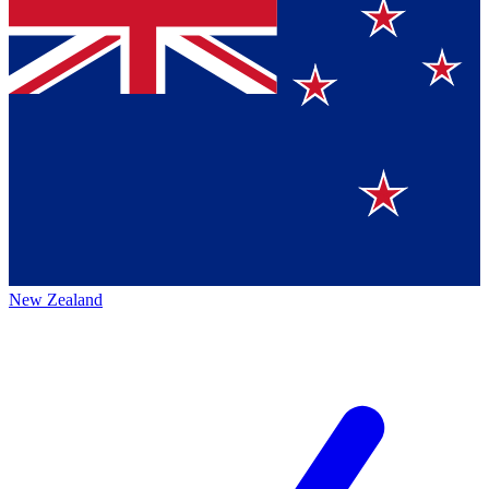
New Zealand