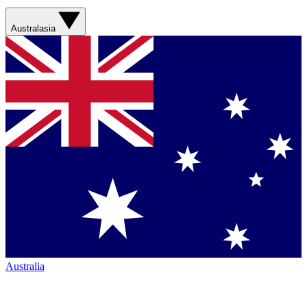
Australasia
Australia