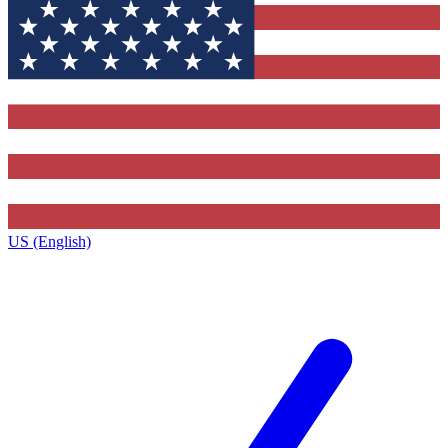
US (English)