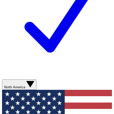
North America