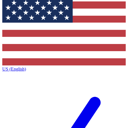
US (English)