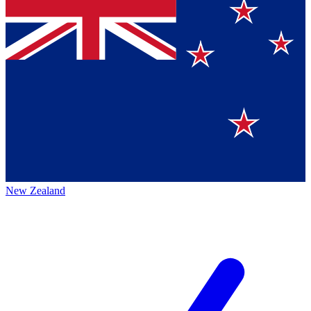
New Zealand