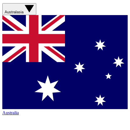
Australasia
Australia