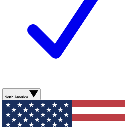
North America