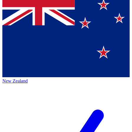
New Zealand