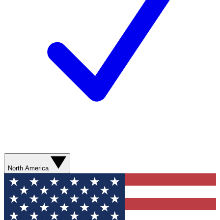
North America