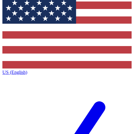
US (English)