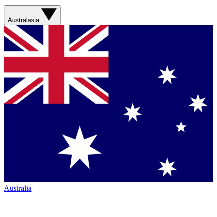
Australasia
Australia