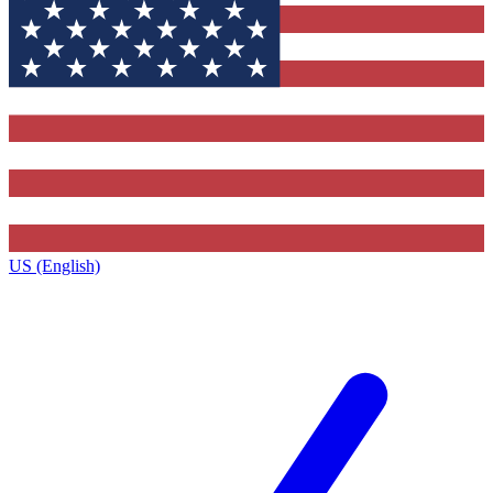
US (English)