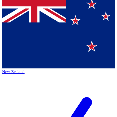
New Zealand