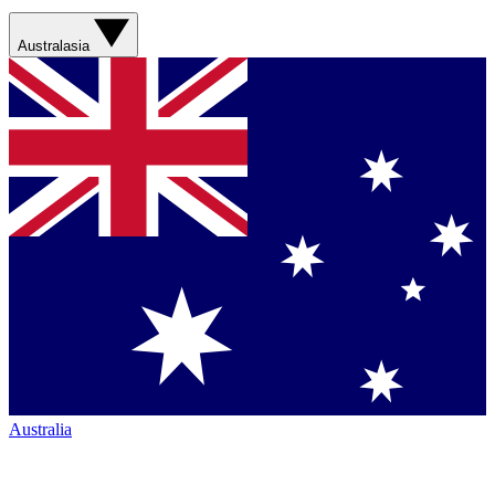
Australasia
Australia