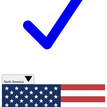
North America