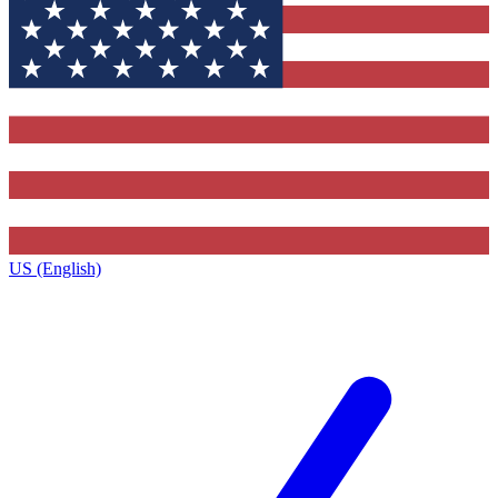
US (English)