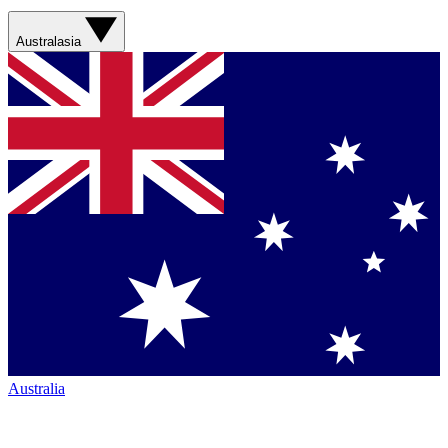
Australasia
Australia