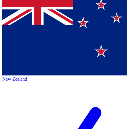
New Zealand