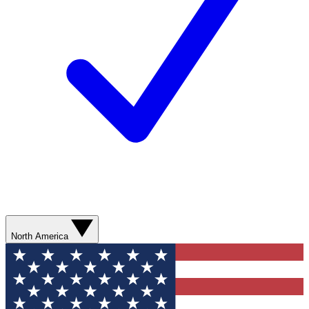
North America