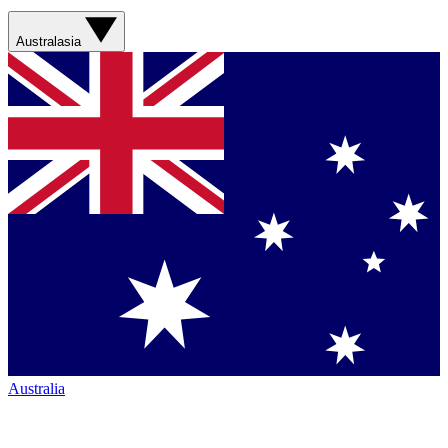
Australasia
Australia