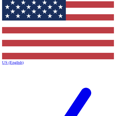
US (English)