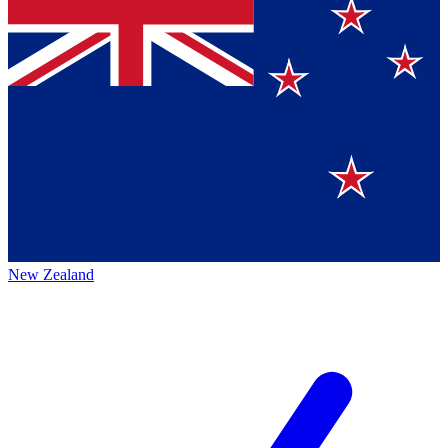
New Zealand