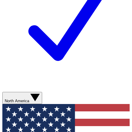
North America