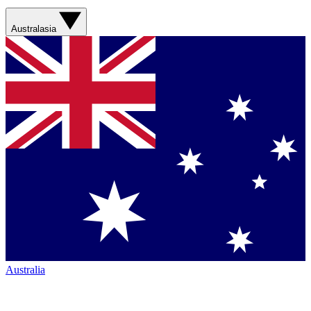
Australasia
Australia