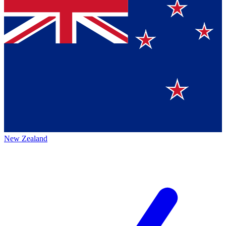
New Zealand