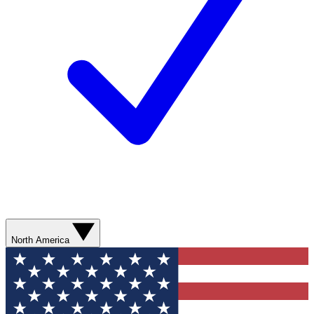
North America