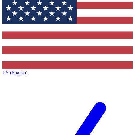
US (English)