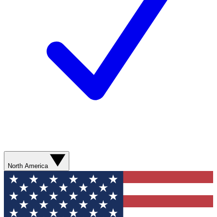
North America