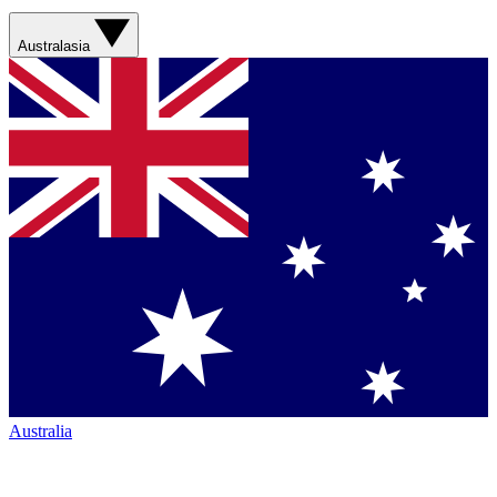
Australasia
Australia