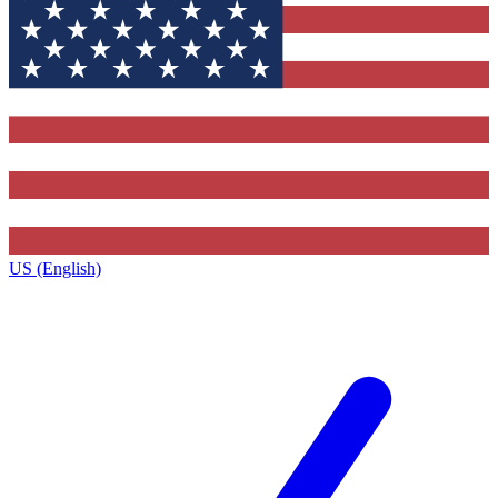
US (English)