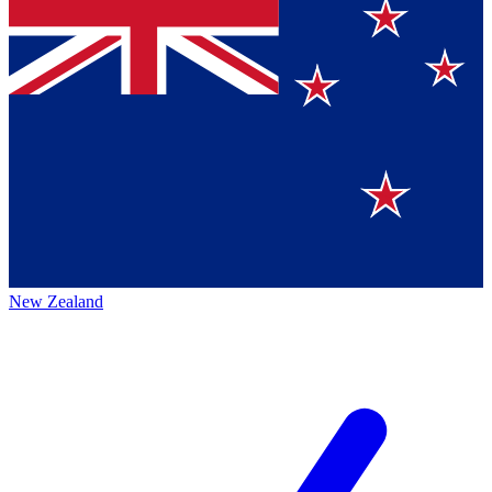
New Zealand