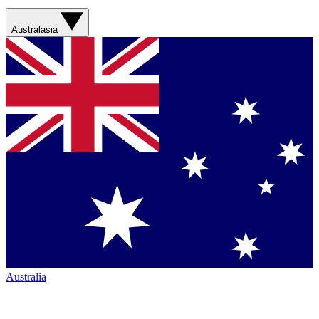
Australasia
Australia