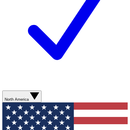
North America