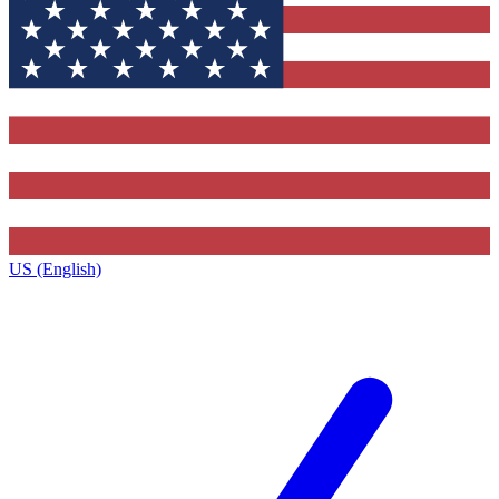
US (English)