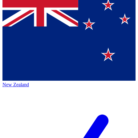
New Zealand