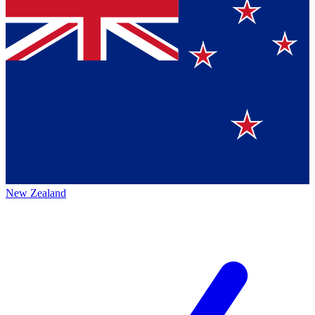
New Zealand