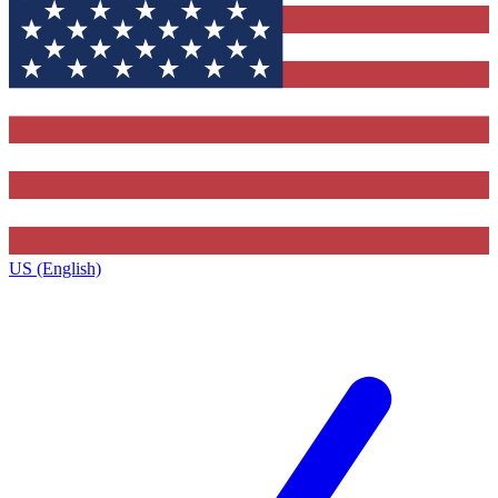
US (English)