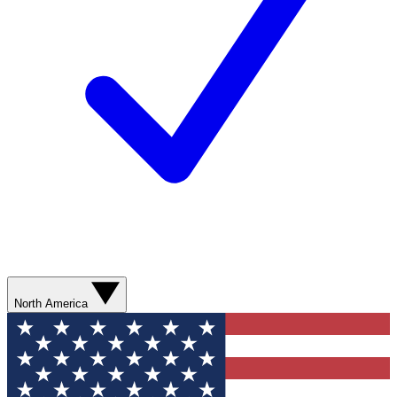
North America