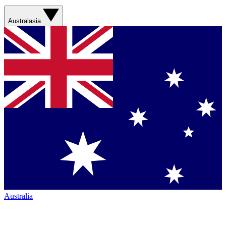
Australasia
Australia