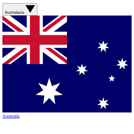
Australasia
Australia