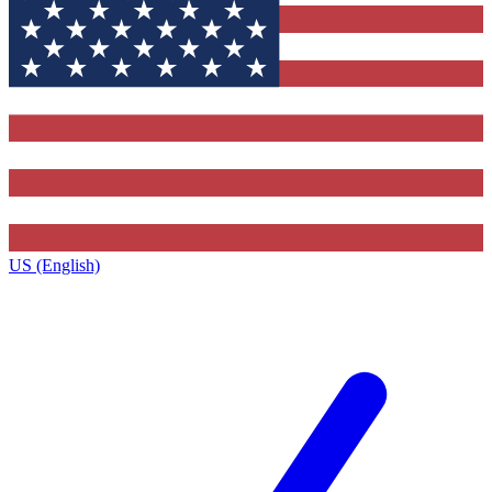
US (English)