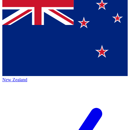
New Zealand