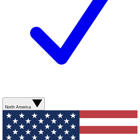
North America