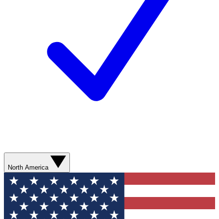
North America