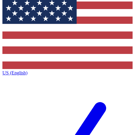
US (English)