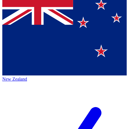
New Zealand