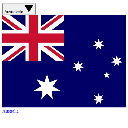
Australasia
Australia