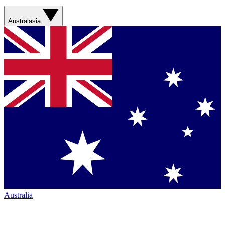
Australasia
Australia