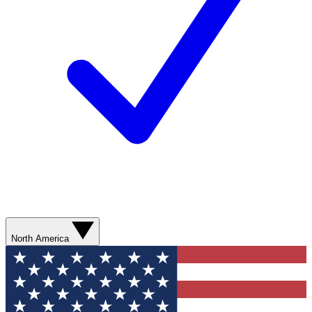
North America