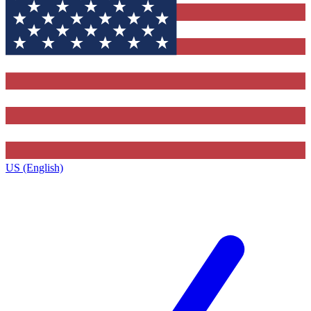
US (English)