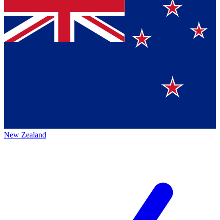
New Zealand