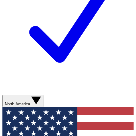
North America