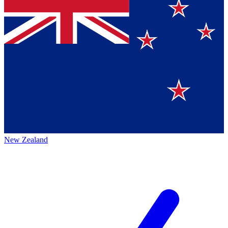
New Zealand