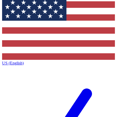
US (English)