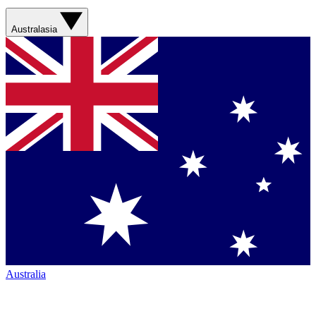
Australasia
Australia