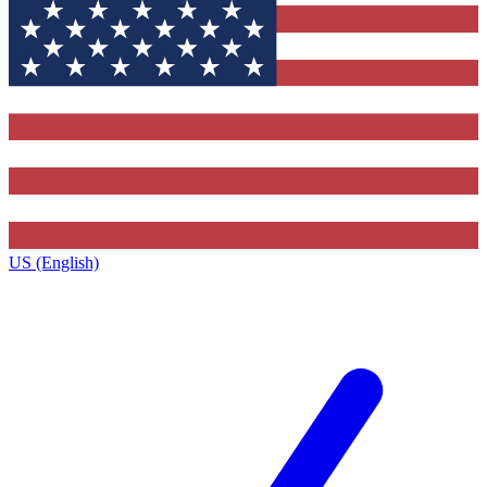
US (English)