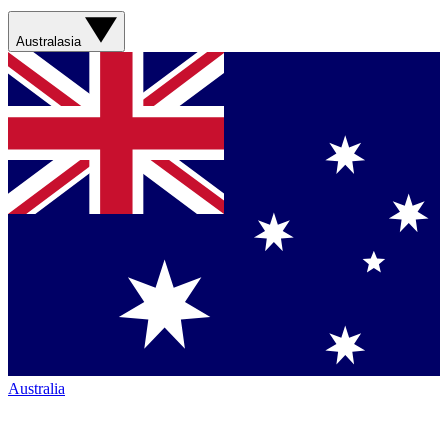
Australasia
Australia