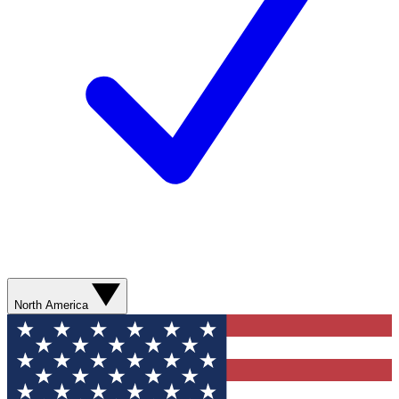
North America