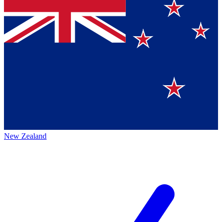
New Zealand