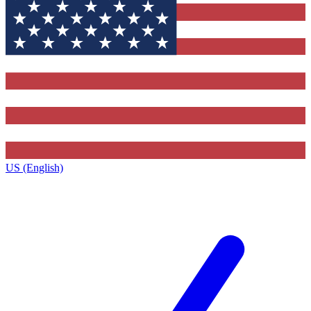
US (English)