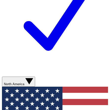
North America