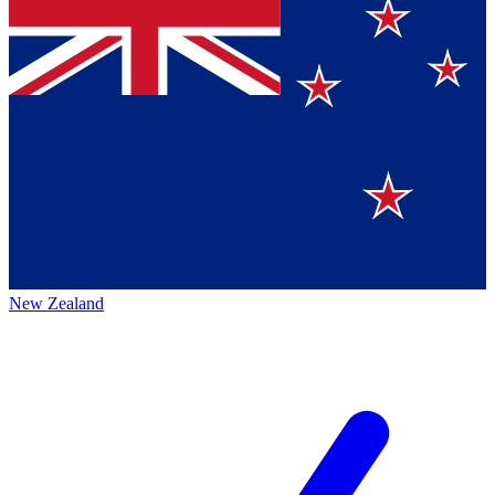
New Zealand