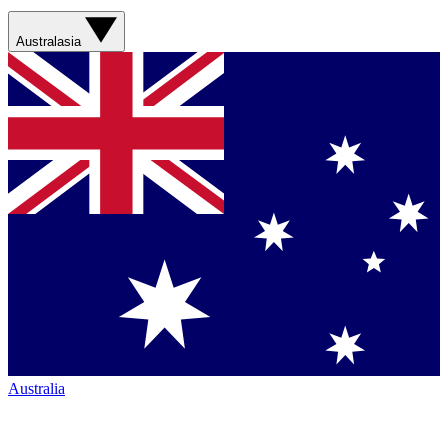
Australasia
Australia