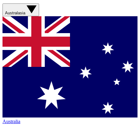
Australasia
Australia