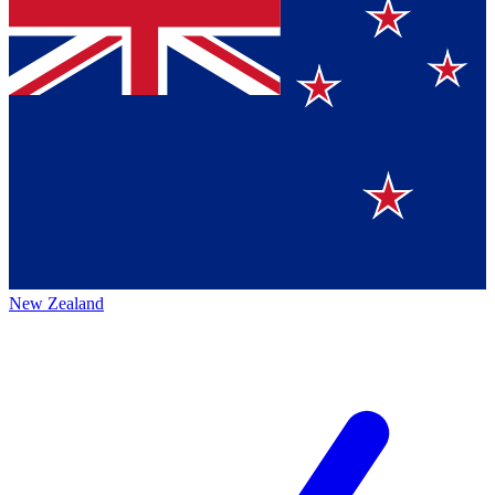
New Zealand