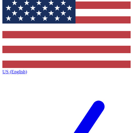
US (English)