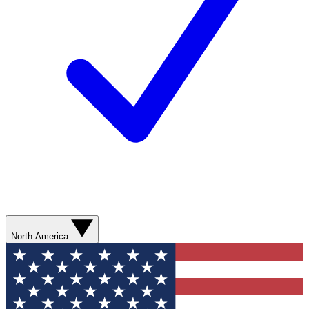
North America