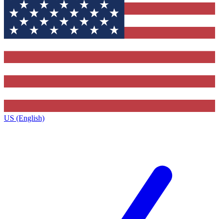
US (English)