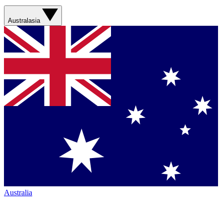
Australasia
Australia