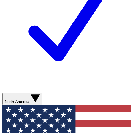
North America