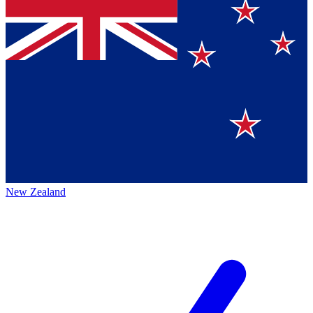
New Zealand